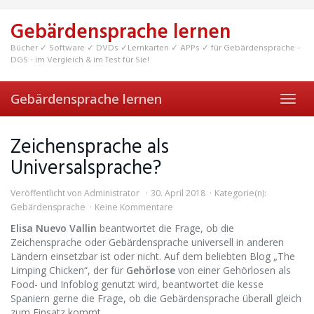
Skip
to
Gebärdensprache lernen
main
content
Bücher ✓ Software ✓ DVDs ✓Lernkarten ✓ APPs ✓ für Gebärdensprache -
DGS - im Vergleich & im Test für Sie!
Gebärdensprache lernen
Toggl
navig
Zeichensprache als
Universalsprache?
Veröffentlicht von
Administrator
30. April 2018
Kategorie(n):
Gebärdensprache
Keine Kommentare
Elisa Nuevo Vallin
beantwortet die Frage, ob die
Zeichensprache oder Gebärdensprache universell in anderen
Ländern einsetzbar ist oder nicht. Auf dem beliebten Blog „The
Limping Chicken“, der für
Gehörlose
von einer Gehörlosen als
Food- und Infoblog genutzt wird, beantwortet die kesse
Spaniern gerne die Frage, ob die Gebärdensprache überall gleich
zum Einsatz kommt.