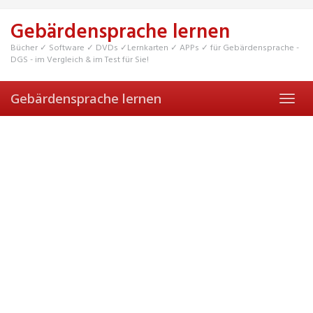
Skip
to
Gebärdensprache lernen
main
content
Bücher ✓ Software ✓ DVDs ✓Lernkarten ✓ APPs ✓ für Gebärdensprache -
DGS - im Vergleich & im Test für Sie!
Gebärdensprache lernen
Toggl
navig