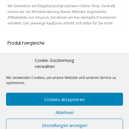
Wir betreiben ein Ratgeberportal und kein Online-Shop. Deshalb
nutzen wir zur Monetarisierung dieser Website sogenannte
Affiliatelinks von Amazon, mit denen wir bei Verkäufe Provisionen
erhalten. Der jeweilige Kaufpreis erhöht sich dafür für Sie nicht!
Produktvergleiche
Auf
www.profis-testen.de
finden Sie viele Produktvergleiche.
Cookie-Zustimmung
verwalten
Gebärdensprache lernen mit Bücher!
Wir verwenden Cookies, um unsere Website und unseren Service zu
Hörgeräte-Trockenbox
optimieren.
Hörgerätebatterien
Cookies akzeptieren
Lichtwecker
Ablehnen
(C) 2019 - gebaerdensprache-lernen.eu
Einstellungen anzeigen