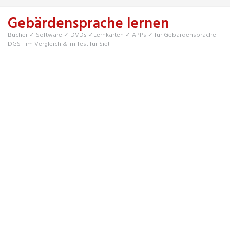
Skip
to
Gebärdensprache lernen
main
content
Bücher ✓ Software ✓ DVDs ✓Lernkarten ✓ APPs ✓ für Gebärdensprache -
DGS - im Vergleich & im Test für Sie!