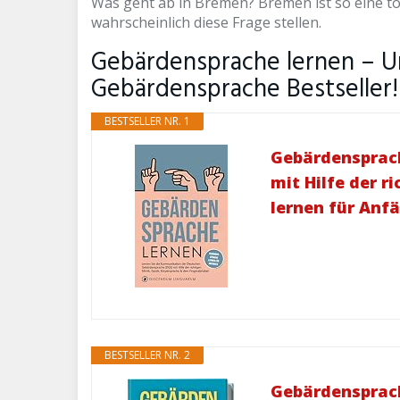
Was geht ab in Bremen? Bremen ist so eine to
wahrscheinlich diese Frage stellen.
Gebärdensprache lernen – U
Gebärdensprache Bestseller!
BESTSELLER NR. 1
Gebärdensprach
mit Hilfe der 
lernen für Anf
BESTSELLER NR. 2
Gebärdensprach