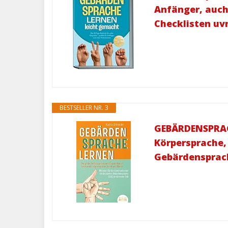
Anfänger, auch
Checklisten uv
BESTSELLER NR. 3
GEBÄRDENSPRACH
Körpersprache,
Gebärdensprach