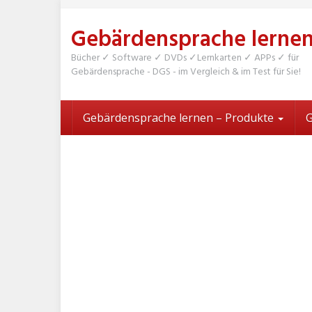
Skip
to
Gebärdensprache lerne
main
content
Bücher ✓ Software ✓ DVDs ✓Lernkarten ✓ APPs ✓ für
Gebärdensprache - DGS - im Vergleich & im Test für Sie!
Gebärdensprache lernen – Produkte
G