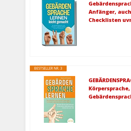
Gebärdensprach
Anfänger, auch
Checklisten uv
BESTSELLER NR. 3
GEBÄRDENSPRACH
Körpersprache,
Gebärdensprach