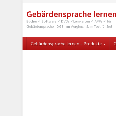
Skip
to
Gebärdensprache lerne
main
content
Bücher ✓ Software ✓ DVDs ✓Lernkarten ✓ APPs ✓ für
Gebärdensprache - DGS - im Vergleich & im Test für Sie!
Gebärdensprache lernen – Produkte
G