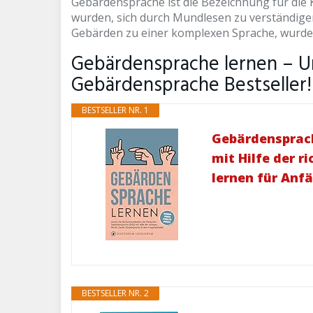
Gebärdensprache ist die Bezeichnung für di
wurden, sich durch Mundlesen zu verständige
Gebärden zu einer komplexen Sprache, wurde 
Gebärdensprache lernen – U
Gebärdensprache Bestseller!
BESTSELLER NR. 1
Gebärdensprach
mit Hilfe der 
lernen für Anf
BESTSELLER NR. 2