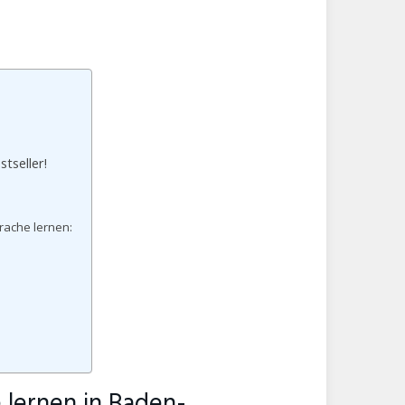
tseller!
ache lernen:
lernen in Baden-