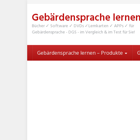
Skip
to
Gebärdensprache lerne
main
content
Bücher ✓ Software ✓ DVDs ✓Lernkarten ✓ APPs ✓ für
Gebärdensprache - DGS - im Vergleich & im Test für Sie!
Gebärdensprache lernen – Produkte
G