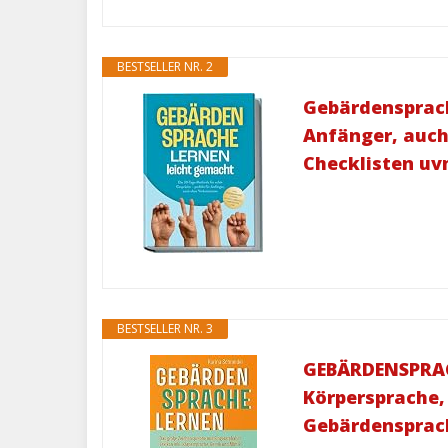
BESTSELLER NR. 2
Gebärdensprach
Anfänger, auch
Checklisten uv
BESTSELLER NR. 3
GEBÄRDENSPRACH
Körpersprache,
Gebärdensprach