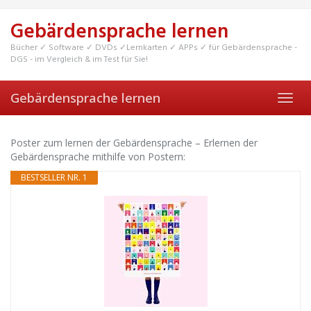
Skip
to
Gebärdensprache lernen
main
content
Bücher ✓ Software ✓ DVDs ✓Lernkarten ✓ APPs ✓ für Gebärdensprache -
DGS - im Vergleich & im Test für Sie!
Gebärdensprache lernen
Toggl
navig
Poster zum lernen der Gebärdensprache – Erlernen der
Gebärdensprache mithilfe von Postern:
BESTSELLER NR. 1