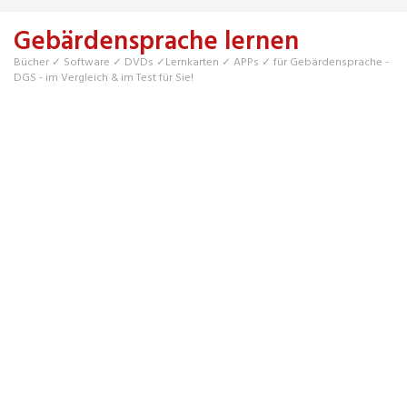
Skip
to
Gebärdensprache lernen
main
content
Bücher ✓ Software ✓ DVDs ✓Lernkarten ✓ APPs ✓ für Gebärdensprache -
DGS - im Vergleich & im Test für Sie!