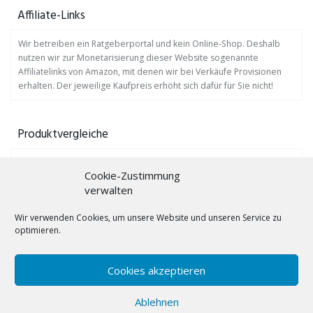
Affiliate-Links
Wir betreiben ein Ratgeberportal und kein Online-Shop. Deshalb
nutzen wir zur Monetarisierung dieser Website sogenannte
Affiliatelinks von Amazon, mit denen wir bei Verkäufe Provisionen
erhalten. Der jeweilige Kaufpreis erhöht sich dafür für Sie nicht!
Produktvergleiche
Auf
www.profis-testen.de
finden Sie viele Produktvergleiche.
Cookie-Zustimmung
verwalten
Gebärdensprache lernen mit Bücher!
Wir verwenden Cookies, um unsere Website und unseren Service zu
Hörgeräte-Trockenbox
optimieren.
Hörgerätebatterien
Cookies akzeptieren
Lichtwecker
Ablehnen