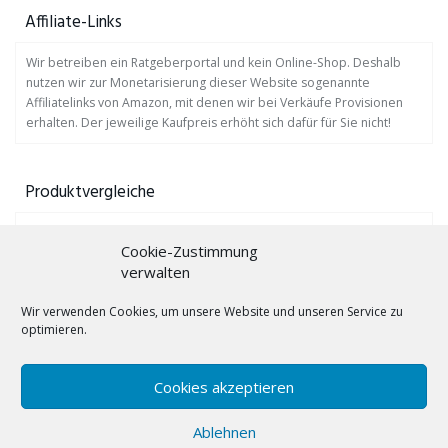
Affiliate-Links
Wir betreiben ein Ratgeberportal und kein Online-Shop. Deshalb
nutzen wir zur Monetarisierung dieser Website sogenannte
Affiliatelinks von Amazon, mit denen wir bei Verkäufe Provisionen
erhalten. Der jeweilige Kaufpreis erhöht sich dafür für Sie nicht!
Produktvergleiche
Auf
www.profis-testen.de
finden Sie viele Produktvergleiche.
Cookie-Zustimmung
verwalten
Gebärdensprache lernen mit Bücher!
Wir verwenden Cookies, um unsere Website und unseren Service zu
Hörgeräte-Trockenbox
optimieren.
Hörgerätebatterien
Cookies akzeptieren
Lichtwecker
Ablehnen