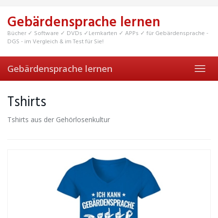
Skip
to
Gebärdensprache lernen
main
content
Bücher ✓ Software ✓ DVDs ✓Lernkarten ✓ APPs ✓ für Gebärdensprache -
DGS - im Vergleich & im Test für Sie!
Gebärdensprache lernen
Toggl
navig
Tshirts
Tshirts aus der Gehörlosenkultur