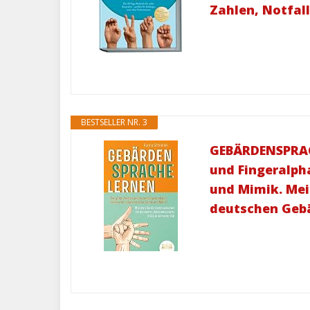
Zahlen, Notfal
BESTSELLER NR. 3
GEBÄRDENSPRAC
und Fingeralpha
und Mimik. Mei
deutschen Gebä