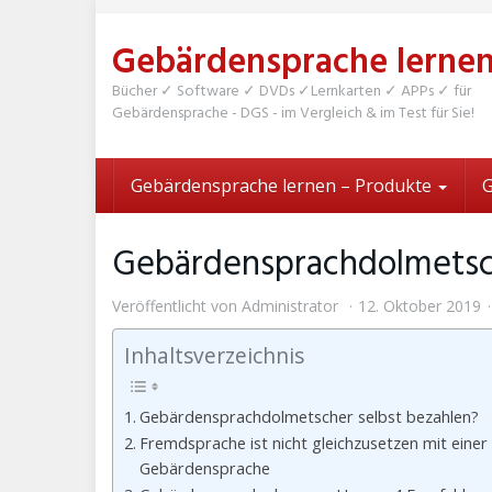
Skip
to
Gebärdensprache lerne
main
content
Bücher ✓ Software ✓ DVDs ✓Lernkarten ✓ APPs ✓ für
Gebärdensprache - DGS - im Vergleich & im Test für Sie!
Gebärdensprache lernen – Produkte
G
Gebärdensprachdolmetsch
Veröffentlicht von
Administrator
12. Oktober 2019
Inhaltsverzeichnis
Gebärdensprachdolmetscher selbst bezahlen?
Fremdsprache ist nicht gleichzusetzen mit eine
Gebärdensprache