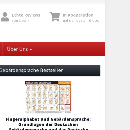
Echte Reviews
In Kooperation
von Usern
mit den besten Shops
Über Uns
Gebärdensprache Bestseller
Fingeralphabet und Gebärdensprache:
Grundlagen der Deutschen
Gebärdensprache und das Deutsche