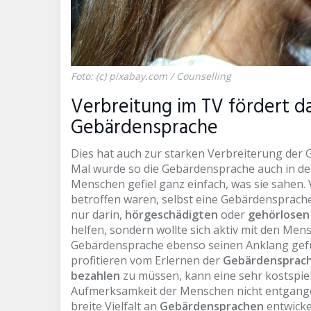
Foto: (c) pixabay.com / Counselling
Verbreitung im TV fördert da
Gebärdensprache
Dies hat auch zur starken Verbreiterung der
Mal wurde so die Gebärdensprache auch in der
Menschen gefiel ganz einfach, was sie sahen. 
betroffen waren, selbst eine Gebärdensprache 
nur darin,
hörgeschädigten
oder
gehörlosen
helfen, sondern wollte sich aktiv mit den Men
Gebärdensprache ebenso seinen Anklang gefu
profitieren vom Erlernen der
Gebärdensprac
bezahlen
zu müssen, kann eine sehr kostspiel
Aufmerksamkeit der Menschen nicht entgangen
breite Vielfalt an
Gebärdensprachen
entwickel