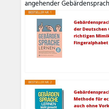
angehender Gebärdensprachl
BESTSELLER NR. 1
Gebärdensprach
der Deutschen 
richtigen Mimi
Fingeralphabet
BESTSELLER NR. 2
Gebärdensprach
Methode für ec
auch ohne Vorke