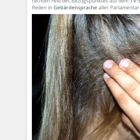
rechten Feld des Bezugspunktes auf dem
TV-
Reden in
Gebärdensprache
aller Parlamentar