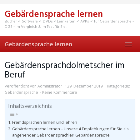
Skip
to
Gebärdensprache lernen
main
content
Bücher ✓ Software ✓ DVDs ✓Lernkarten ✓ APPs ✓ für Gebärdensprache -
DGS - im Vergleich & im Test für Sie!
Gebärdensprache lernen
Toggl
navig
Gebärdensprachdolmetscher im
Beruf
Veröffentlicht von
Administrator
29. Dezember 2019
Kategorie(n):
Gebärdensprache
Keine Kommentare
Inhaltsverzeichnis
Fremdsprachen lernen und lehren
Gebärdensprache lernen – Unsere 4 Empfehlungen für Sie als
angehender Gebärdensprachler! Gebärdensprache