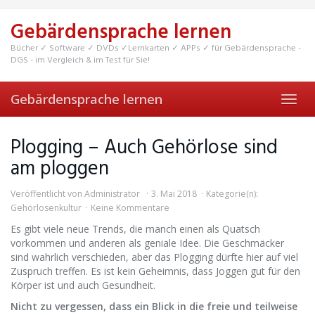
Skip
to
Gebärdensprache lernen
main
content
Bücher ✓ Software ✓ DVDs ✓Lernkarten ✓ APPs ✓ für Gebärdensprache -
DGS - im Vergleich & im Test für Sie!
Gebärdensprache lernen
Toggl
navig
Plogging – Auch Gehörlose sind
am ploggen
Veröffentlicht von
Administrator
3. Mai 2018
Kategorie(n):
Gehörlosenkultur
Keine Kommentare
Es gibt viele neue Trends, die manch einen als Quatsch
vorkommen und anderen als geniale Idee. Die Geschmäcker
sind wahrlich verschieden, aber das Plogging dürfte hier auf viel
Zuspruch treffen. Es ist kein Geheimnis, dass Joggen gut für den
Körper ist und auch Gesundheit.
Nicht zu vergessen, dass ein Blick in die freie und teilweise