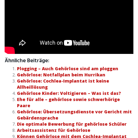
Ähnliche Beiträge:
Plogging – Auch Gehörlose sind am ploggen
Gehörlose: Notfallplan beim Hurrikan
Gehörlose: Cochlea-Implantat ist keine
Allheillösung
Gehörlose Kinder: Voltigieren – Was ist das?
Ehe für alle – gehörlose sowie schwerhörige
Paare
Gehörlose: Übersetzungsdienste vor Gericht mit
Gebärdensprache
Die optimale Bewerbung für gehörlose Schüler
Arbeitsassistenz für Gehörlose
Können Gehörlose mit dem Cochlea-Implantat