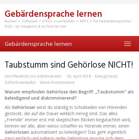
Skip
to
Gebärdensprache lernen
main
content
Bücher ✓ Software ✓ DVDs ✓Lernkarten ✓ APPs ✓ für Gebärdensprache -
DGS - im Vergleich & im Test für Sie!
Gebärdensprache lernen
Toggl
navig
Taubstumm sind Gehörlose NICHT!
Veröffentlicht von
Administrator
30. April 2018
Kategorie(n):
Gehörlosenkultur
Keine Kommentare
Warum empfinden Gehörlose den Begriff: „Taubstumm“ als
beleidigend und diskriminierend?
Als
Gehörloser
wirst du ständig in Schubladen von Hörenden
gesteckt, die auf die Dauer wirklich nervig sind. Das alles
„Fremde“ immer erst mit skeptischen Blicken begutachtet wird,
kennen wir alle, aber wieso schaffen es Hörende immer, einen
Gehörlosen
automatisiert zu beleidigen? Das geht eigentlich
ganz einfach und nahezu jeder Gehörlose musste sich dem