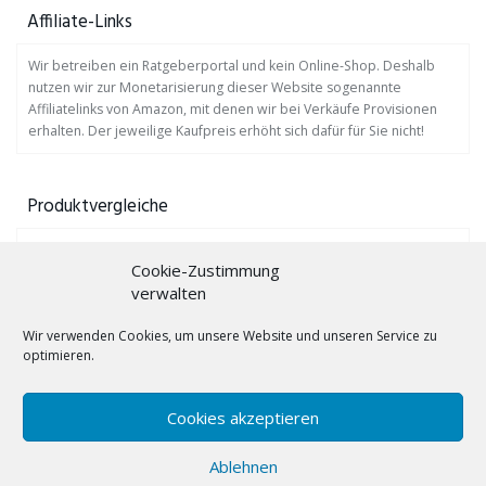
Affiliate-Links
Wir betreiben ein Ratgeberportal und kein Online-Shop. Deshalb
nutzen wir zur Monetarisierung dieser Website sogenannte
Affiliatelinks von Amazon, mit denen wir bei Verkäufe Provisionen
erhalten. Der jeweilige Kaufpreis erhöht sich dafür für Sie nicht!
Produktvergleiche
Auf
www.profis-testen.de
finden Sie viele Produktvergleiche.
Cookie-Zustimmung
verwalten
Gebärdensprache lernen mit Bücher!
Wir verwenden Cookies, um unsere Website und unseren Service zu
Hörgeräte-Trockenbox
optimieren.
Hörgerätebatterien
Cookies akzeptieren
Lichtwecker
Ablehnen