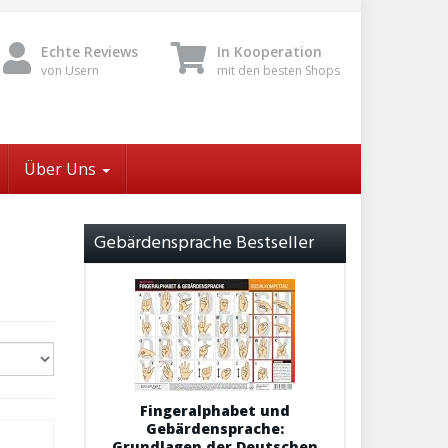
Echte Reviews
In Kooperation
von Usern
mit den besten Shops
Über Uns
Gebärdensprache Bestseller
Fingeralphabet und
Gebärdensprache:
Grundlagen der Deutschen