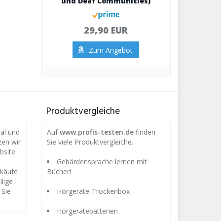
und Deaf Communities)
29,90 EUR
Zum Angebot
Produktvergleiche
tal und
Auf
www.profis-testen.de
finden
zen wir
Sie viele Produktvergleiche.
bsite
Gebärdensprache lernen mit
rkäufe
Bücher!
ilige
 Sie
Hörgeräte-Trockenbox
Hörgerätebatterien