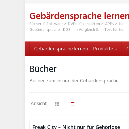
Skip
to
Gebärdensprache lerne
main
content
Bücher ✓ Software ✓ DVDs ✓Lernkarten ✓ APPs ✓ für
Gebärdensprache - DGS - im Vergleich & im Test für Sie!
Gebärdensprache lernen – Produkte
G
Bücher
Bücher zum lernen der Gebärdensprache
Ansicht:
Freak City – Nicht nur für Gehörlose